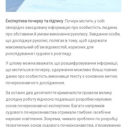
Експертиза почерку та підпису.
Почерк містить у собі
своєрідно закодовану інформацію про особистість людини,
про обставини й умови виконання рукопису. Завдання особи,
що досліджує рукопис, полягає в тому, щоб одержати
максимальний об’єм відомостей, корисних для
розслідування і судового розгляду.
У цілому можна вважати, що розшифровування інформації,
що міститься в почерку, одержання можливо більш повних
даних про особистість виконавця тексту є основною метою
почеркознавчого дослідження.
За останні два десятиліття криміналісти провели велику
дослідну роботу відносно подальшої розробки наукових
основ почеркознавчої експертизи. Багато напрямків
судового почеркознавства отримали глибоке і всебічне
наукове освітлення. Зокрема, чимало зроблено по розробці
теоретичних основ судового почеркознавства, з’ясовуванню