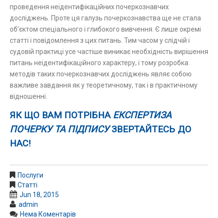
проведення неідентифікаційних почеркознавчих
досліджень. Проте ця галузь почеркознавства ще не стала
об’єктом спеціального і глибокого вивчення. Є лише окремі
статті і повідомлення з цих питань. Тим часом у слідчій і
судовій практиці усе частіше виникає необхідність вирішення
питань неідентифікаційного характеру, і тому розробка
методів таких почеркознавчих досліджень являє собою
важливе завдання як у теоретичному, так і в практичному
відношенні.
ЯК ЩО ВАМ ПОТРІБНА
ЕКСПЕРТИЗА
ПОЧЕРКУ ТА ПІДПИСУ
ЗВЕРТАЙТЕСЬ ДО
НАС!
Послуги
Статті
Jun 18, 2015
admin
Нема Коментарів