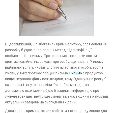
Ці дослідження, що збагатили криміналістику, спрямовані на
розробку й удосконалювання методів ідентифікації
особистості по письму. Проте письмо є не тільки носієм
ідентифікаційної інформації про особу, що писала. У ньому
відбиваються і психофізіологічні властивості особистості, і
умови, у яких протікає процес письма.
Письмо
є продуктом
вищої нервової діяльності людини, тому “дошкульно реагує”
на зовнішні і внутрішні зміни. Розробка методів, за
допомогою яких можна було б виділити інформацію про
змінені зовнішні і внутрішні умови письма, є одним з найбільш
актуальних завдань на сьогоднішній день.
Досягнення криміналістики є об’єктивною передумовою для