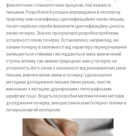
фізіологічних і психологічних процесів, пов’язаних із
письмом. Розроблені й успішно впроваджені в експертну
практику нові класифікації ідентифікаційних ознак письма,
початі серйозні спроби визначити ідентифікаційну цінність
ознак почерку. Значно просунулася розробка проблеми
усталеності ознак почерку. Встановлено, наприклад, які
ознаки почерку в залежності від характеру перекручування
залишаються стійкими і які піддаються зміні; визначений
ступінь впливу так званих природних змін у почерку на
усталеність його ознак у залежності від різноманітних умов
письма; вивчені вікові зміни в почерку; удосконалені
методики дослідження письма лівою рукою, текстів,
виконаних з імітацією друкарським і типографським
шрифтам тощо. Ведуться розробки математичних методів
дослідження почерку, використання комп’ютерної техніки в
почеркознавчій експертизі.