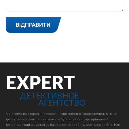
Ми стоїмо на сторожі інтересів наших клієнтів. Звертаючись в наше
детективне агентство ви можете бути впевнені, що приватний
детектив, який візмется за Вашу справу, зробить все професійно. Нам