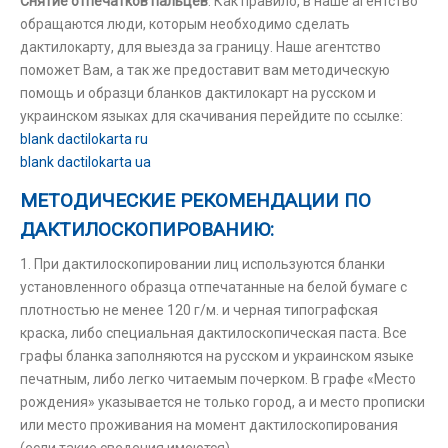
Снятие отпечатков пальцев
. Как правило, в наше агентство
обращаются люди, которым необходимо сделать
дактилокарту, для выезда за границу. Наше агентство
поможет Вам, а так же предоставит вам методическую
помощь и образци бланков дактилокарт на русском и
украинском языках для скачивания перейдите по ссылке:
blank dactilokarta ru
blank dactilokarta ua
МЕТОДИЧЕСКИЕ РЕКОМЕНДАЦИИ ПО
ДАКТИЛОСКОПИРОВАНИЮ:
1. При дактилоскопировании лиц используются бланки
установленного образца отпечатанные на белой бумаге с
плотностью не менее 120 г/м. и черная типографская
краска, либо специальная дактилоскопическая паста. Все
графы бланка заполняются на русском и украинском языке
печатным, либо легко читаемым почерком. В графе «Место
рождения» указывается не только город, а и место прописки
или место проживания на момент дактилоскопирования
(если такие сведения имеются).