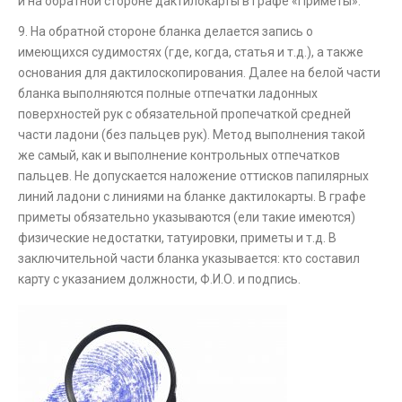
и на обратной стороне дактилокарты в графе «Приметы».
9. На обратной стороне бланка делается запись о
имеющихся судимостях (где, когда, статья и т.д.), а также
основания для дактилоскопирования. Далее на белой части
бланка выполняются полные отпечатки ладонных
поверхностей рук с обязательной пропечаткой средней
части ладони (без пальцев рук). Метод выполнения такой
же самый, как и выполнение контрольных отпечатков
пальцев. Не допускается наложение оттисков папилярных
линий ладони с линиями на бланке дактилокарты. В графе
приметы обязательно указываются (ели такие имеются)
физические недостатки, татуировки, приметы и т.д. В
заключительной части бланка указывается: кто составил
карту с указанием должности, Ф.И.О. и подпись.