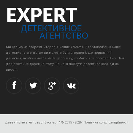
Ми стоїмо на сторожі інтересів наших клієнтів. Звертаючись в наше
детективне агентство ви можете бути впевнені, що приватний
детектив, який візмется за Вашу справу, зробить все професійно. Нам
довіряють не даремно, тому що наші послуги детектива завжди на
висоті.
Детективне агентство "Експерт "
© 2015 - 2026.
Політика конфіденційності