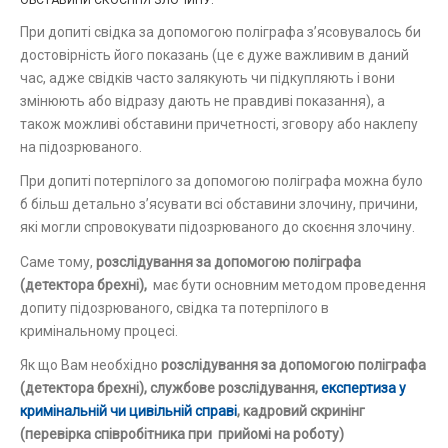
ОБСТАВИНИ СКОЄННЯ ЗЛОЧИНУ.
При допиті свідка за допомогою поліграфа з’ясовувалось би
достовірність його показань (це є дуже важливим в даний
час, адже свідків часто залякують чи підкупляють і вони
змінюють або відразу дають не правдиві показання), а
також можливі обставини причетності, зговору або наклепу
на підозрюваного.
При допиті потерпілого за допомогою поліграфа можна було
б більш детально з’ясувати всі обставини злочину, причини,
які могли спровокувати підозрюваного до скоєння злочину.
Саме тому,
розслідування за допомогою поліграфа
(детектора брехні),
має бути основним методом проведення
допиту підозрюваного, свідка та потерпілого в
кримінальному процесі.
Як що Вам необхідно
розслідування за допомогою поліграфа
(детектора брехні), службове розслідування,
експертиза у
кримінальній чи цивільній справі
, кадровий скринінг
(перевірка співробітника при прийомі на роботу)