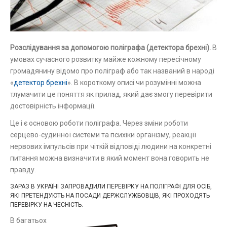
Розслідування за допомогою поліграфа (детектора брехні).
В
умовах сучасного розвитку майже кожному пересічному
громадянину відомо про поліграф або так названий в народі
«
детектор брехні
». В короткому описі чи розумінні можна
тлумачити це поняття як прилад, який дає змогу перевірити
достовірність інформації.
Це і є основою роботи поліграфа. Через зміни роботи
серцево-судинної системи та психіки організму, реакції
нервових імпульсів при чіткій відповіді людини на конкретні
питання можна визначити в який момент вона говорить не
правду.
ЗАРАЗ В УКРАЇНІ ЗАПРОВАДИЛИ ПЕРЕВІРКУ НА ПОЛІГРАФІ ДЛЯ ОСІБ,
ЯКІ ПРЕТЕНДУЮТЬ НА ПОСАДИ ДЕРЖСЛУЖБОВЦІВ, ЯКІ ПРОХОДЯТЬ
ПЕРЕВІРКУ НА ЧЕСНІСТЬ.
В багатьох